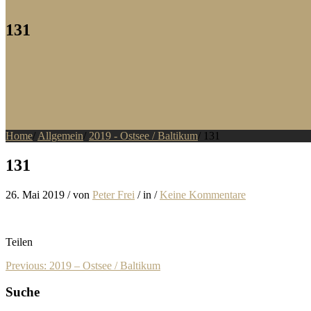
131
Home
/
Allgemein
/
2019 - Ostsee / Baltikum
/
131
131
26. Mai 2019
/
von
Peter Frei
/
in
/
Keine Kommentare
Teilen
Previous: 2019 – Ostsee / Baltikum
Suche