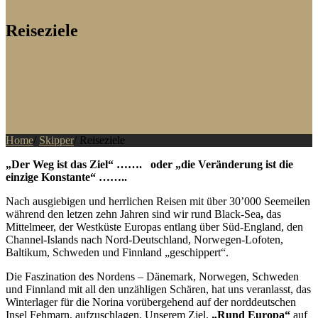
Reiseziele
Home
/
Skipper
/
Reiseziele
„Der Weg ist das Ziel“ ……. oder „die Veränderung ist die
einzige Konstante“ ……..
Nach ausgiebigen und herrlichen Reisen mit über 30’000 Seemeilen
während den letzen zehn Jahren sind wir rund Black-Sea
,
das
Mittelmeer, der Westküste Europas entlang über Süd-England, den
Channel-Islands nach Nord-Deutschland, Norwegen-Lofoten,
Baltikum, Schweden und Finnland „geschippert“.
Die Faszination des Nordens – Dänemark, Norwegen, Schweden
und Finnland mit all den unzähligen Schären, hat uns veranlasst, das
Winterlager für die Norina vorübergehend auf der norddeutschen
Insel Fehmarn, aufzuschlagen. Unserem Ziel,
„Rund Europa“
auf