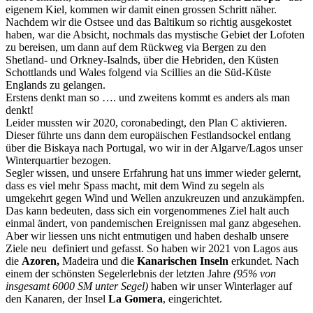
eigenem Kiel, kommen wir damit einen grossen Schritt näher.
Nachdem wir die Ostsee und das Baltikum so richtig ausgekostet
haben, war die Absicht, nochmals das mystische Gebiet der Lofoten
zu bereisen, um dann auf dem Rückweg via Bergen zu den
Shetland- und Orkney-Isalnds, über die Hebriden, den Küsten
Schottlands und Wales folgend via Scillies an die Süd-Küste
Englands zu gelangen.
Erstens denkt man so …. und zweitens kommt es anders als man
denkt!
Leider mussten wir 2020, coronabedingt, den Plan C aktivieren.
Dieser führte uns dann dem europäischen Festlandsockel entlang
über die Biskaya nach Portugal, wo wir in der Algarve/Lagos unser
Winterquartier bezogen.
Segler wissen, und unsere Erfahrung hat uns immer wieder gelernt,
dass es viel mehr Spass macht, mit dem Wind zu segeln als
umgekehrt gegen Wind und Wellen anzukreuzen und anzukämpfen.
Das kann bedeuten, dass sich ein vorgenommenes Ziel halt auch
einmal ändert, von pandemischen Ereignissen mal ganz abgesehen.
Aber wir liessen uns nicht entmutigen und haben deshalb unsere
Ziele neu definiert und gefasst. So haben wir 2021 von Lagos aus
die
Azoren,
Madeira und die
Kanarischen Inseln
erkundet. Nach
einem der schönsten Segelerlebnis der letzten Jahre
(95% von
insgesamt 6000 SM unter Segel)
haben wir unser Winterlager auf
den Kanaren, der Insel
La Gomera
, eingerichtet.