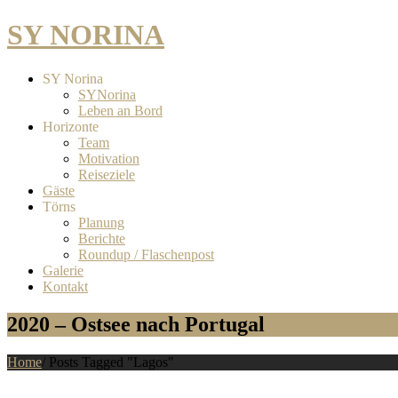
SY NORINA
SY Norina
SYNorina
Leben an Bord
Horizonte
Team
Motivation
Reiseziele
Gäste
Törns
Planung
Berichte
Roundup / Flaschenpost
Galerie
Kontakt
2020 – Ostsee nach Portugal
Home
/
Posts Tagged "Lagos"